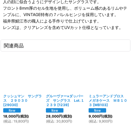
人の顔に似合うようにデザインしたサングラスです。
フロント8mm厚のセル生地を使用し、ボリューム感のあるリムやテ
ンプルに、VINTAGE特有の７バレルヒンジを採用しています。
福井県鯖江市の職人による手作りで仕上げています。
レンズは、クリアレンズを含めてUVカット仕様となっています。
関連商品
クッシュマン サングラ
グルーヴァー×ダッパー
ミュラーアンドブロス
ス ２９０３０
ズ サングラス Lot.１
メガネケース ＭＢ１０
[
29030
]
２３９
[
1239
]
３
[
MB103
]
18,000
円
(税別)
28,000
円
(税別)
9,000
円
(税別)
(
税込
:
19,800
円
)
(
税込
:
30,800
円
)
(
税込
:
9,900
円
)