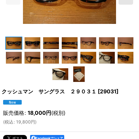
クッシュマン サングラス ２９０３１
[
29031
]
販売価格
:
18,000
円
(税別)
(
税込
:
19,800
円
)
Facebookでシェア