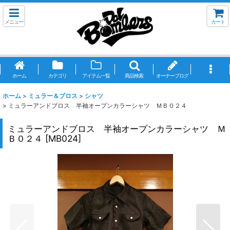
メニュー
カート
ホーム
カテゴリ
アイテム一覧
商品検索
オーナーブログ
ホーム
>
ミュラー＆ブロス
>
シャツ
>
ミュラーアンドブロス 半袖オープンカラーシャツ ＭＢ０２４
ミュラーアンドブロス 半袖オープンカラーシャツ Ｍ
Ｂ０２４
[
MB024
]