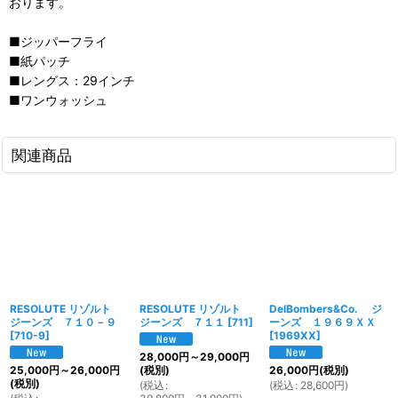
おります。
■ジッパーフライ
■紙パッチ
■レングス：29インチ
■ワンウォッシュ
関連商品
RESOLUTE リゾルト
RESOLUTE リゾルト
DelBombers&Co. ジ
ジーンズ ７１０－９
ジーンズ ７１１
[
711
]
ーンズ １９６９ＸＸ
[
710-9
]
[
1969XX
]
28,000
円
～29,000
円
25,000
円
～26,000
円
(税別)
26,000
円
(税別)
(税別)
(
税込
:
(
税込
:
28,600
円
)