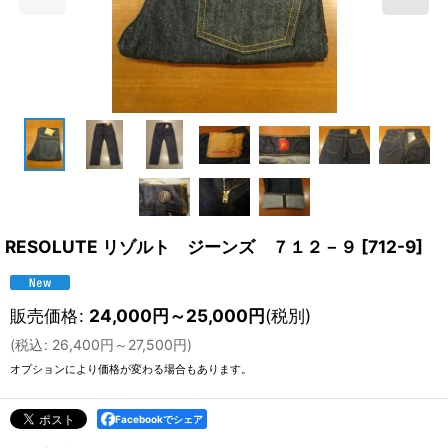
RESOLUTE リゾルト ジーンズ ７１２－９
[
712-9
]
販売価格
:
24,000
円
～25,000
円
(税別)
(
税込
:
26,400
円
～27,500
円
)
オプションにより価格が変わる場合もあります。
Facebookでシェア