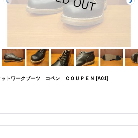
カットワークブーツ コペン ＣＯＵＰＥＮ
[
A01
]