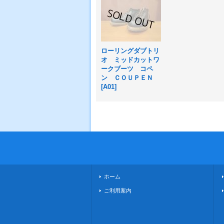
ローリングダブトリ
オ ミッドカットワ
ークブーツ コペ
ン ＣＯＵＰＥＮ
[
A01
]
ホーム
ご利用案内