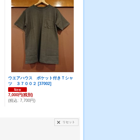
ウエアハウス ポケット付きＴシャ
ツ ３７００２
[
37002
]
7,000円
(税別)
(
税込
:
7,700円
)
リセット