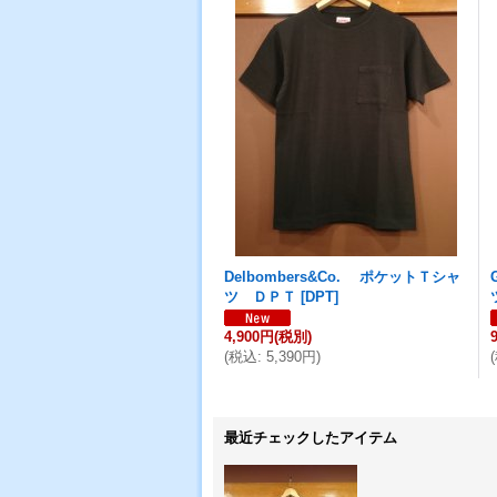
Delbombers&Co. ポケットＴシャ
ツ ＤＰＴ
[
DPT
]
4,900円
(税別)
(
税込
:
5,390円
)
(
最近チェックしたアイテム