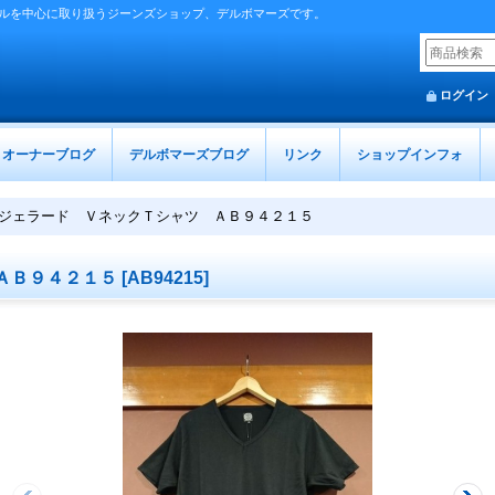
ルを中心に取り扱うジーンズショップ、デルボマーズです。
ログイン
オーナーブログ
デルボマーズブログ
リンク
ショップインフォ
ジェラード ＶネックＴシャツ ＡＢ９４２１５
ＡＢ９４２１５
[
AB94215
]