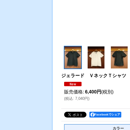
ジェラード ＶネックＴシャツ
販売価格
:
6,400円
(税別)
(
税込
:
7,040円
)
Facebookでシェア
カラー