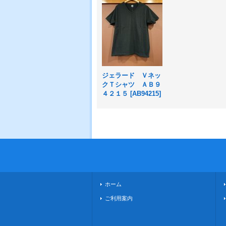
ジェラード Ｖネッ
クＴシャツ ＡＢ９
４２１５
[
AB94215
]
ホーム
ご利用案内