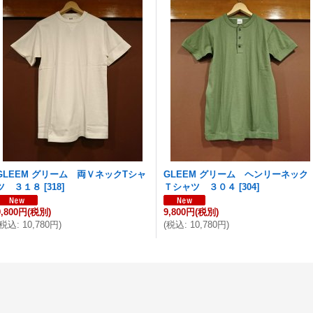
GLEEM グリーム 両ＶネックTシャ
GLEEM グリーム ヘンリーネック
ツ ３１８
[
318
]
Ｔシャツ ３０４
[
304
]
9,800円
(税別)
9,800円
(税別)
税込
:
10,780円
)
(
税込
:
10,780円
)