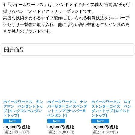
※『ホイールワークス』は、ハンドメイドナイフ職人“宮尾真”氏が手
掛けるハンドメイドアクセサリーブランドです。
高度な技術を要するナイフ製作に用いられる特殊技法をシルバーア
クセサリー製作に取り入れ、他にはない高い技術とデザイン性の高
さが魅力のブランドです。
関連商品
ホイールワークス キン
ホイールワークス ナン
ホイールワークス ロイ
グマン ペンダントトッ
バー８ターコイズペンダ
ストンターコイズ ペン
プ
[
キングマンペンダン
ントトップ
[
ナンバー８
ダントトップ
[
ロイスト
トトップ
]
ペンダント
]
ントップ
]
58,000
円
(税別)
68,000
円
(税別)
38,000
円
(税別)
(
税込
:
63,800
円
)
(
税込
:
74,800
円
)
(
税込
:
41,800
円
)