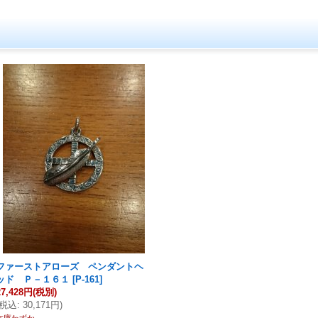
ファーストアローズ ペンダントヘ
ッド Ｐ－１６１
[
P-161
]
27,428円
(税別)
税込
:
30,171円
)