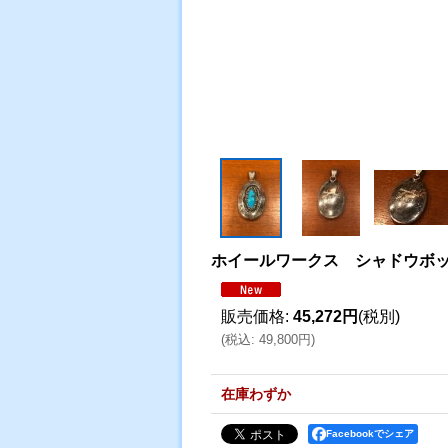
ホイールワークス シャドウボ
販売価格
:
45,272円
(税別)
(
税込
:
49,800円
)
在庫わずか
Facebookでシェア