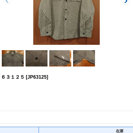
Ｐ６３１２５
[
JP63125
]
在庫