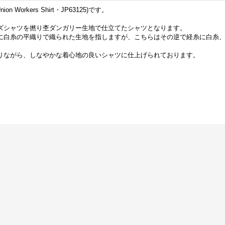
 Workers Shirt・JP63125)です。
ズシャツを撚り杢ダンガリー生地で仕立てたシャツとなります。
に白糸の平織りで織られた生地を指しますが、こちらはその逆で経糸に白糸
りながら、しなやかな着心地の良いシャツに仕上げられております。