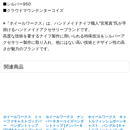
■シルバー950
■クラウドマウンテンターコイズ
※『ホイールワークス』は、ハンドメイドナイフ職人“宮尾真”氏が手
掛けるハンドメイドアクセサリーブランドです。
高度な技術を要するナイフ製作に用いられる特殊技法をシルバーア
クセサリー製作に取り入れ、他にはない高い技術とデザイン性の高
さが魅力のブランドです。
関連商品
ホイールワークス トゥ
ホイールワークス ナン
ホイールワークス キャ
ーファキャストゴッドバ
バー８ターコイズペンダ
トルフィッシュボーンキ
ー ペンダントトップ
ントトップ
[
ナンバー８
ャスト バングル
[
キャ
[
TUFAキャストゴッドバ
ペンダント
]
トルフィッシュバング