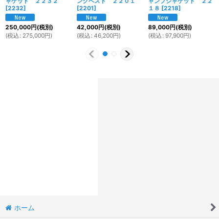
ャケット ２２３２
ングベスト ２２０１
ャンプジャケット ２２
[
2232
]
[
2201
]
１８
[
2218
]
250,000
円
(税別)
42,000
円
(税別)
89,000
円
(税別)
(
税込
:
275,000
円
)
(
税込
:
46,200
円
)
(
税込
:
97,900
円
)
ホーム