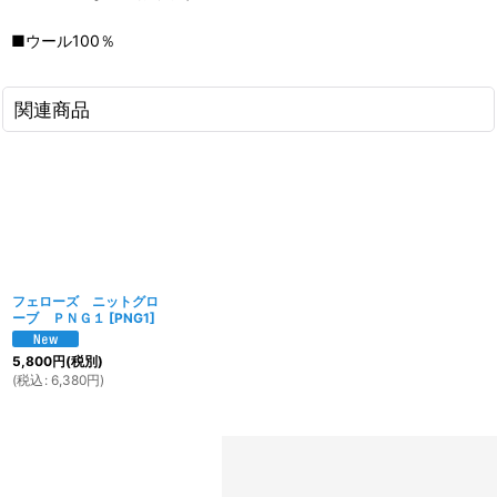
■ウール100％
関連商品
フェローズ ニットグロ
ーブ ＰＮＧ１
[
PNG1
]
5,800
円
(税別)
(
税込
:
6,380
円
)