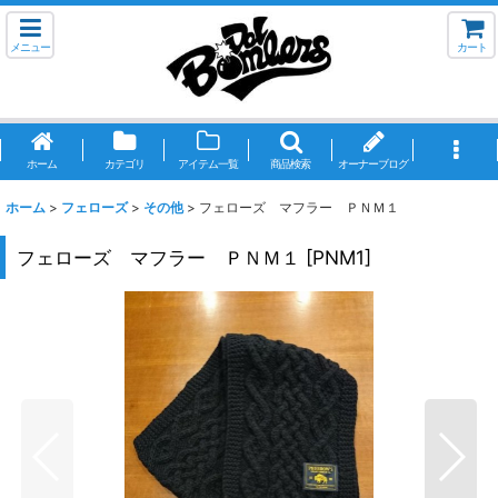
メニュー
カート
ホーム
カテゴリ
アイテム一覧
商品検索
オーナーブログ
ホーム
>
フェローズ
>
その他
>
フェローズ マフラー ＰＮＭ１
フェローズ マフラー ＰＮＭ１
[
PNM1
]