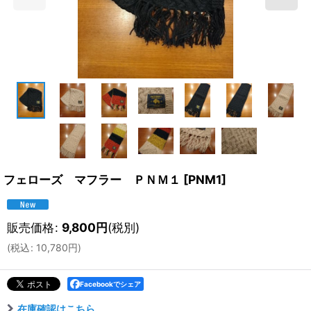
フェローズ マフラー ＰＮＭ１
[
PNM1
]
販売価格
:
9,800
円
(税別)
(
税込
:
10,780
円
)
Facebookでシェア
在庫確認はこちら