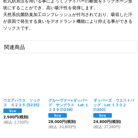
乾式紡糸法を用いる事によってファイバーの断面をドッグボーン形
状にすることができ、高い吸汗性を発揮します。
天然系抗菌防臭加工ロンフレッシュが付与されており、吸収した汗
が原因で発生する臭いをデオドラント機能により抑える事ができる
ソックスです。
関連商品
ウエアハウス ソック
グルーヴァー×ダッパー
ダッパーズ ウエストバ
ス ５２３５
[
5235
]
ズ サングラス Lot.１
ッグ Lot.１３０２
２３９
[
1239
]
[
1302
]
2,500
円
(税別)
28,000
円
(税別)
24,800
円
(税別)
(
税込
:
2,750
円
)
(
税込
:
30,800
円
)
(
税込
:
27,280
円
)