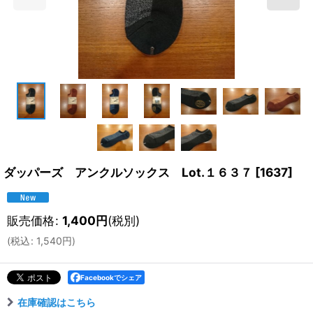
ダッパーズ アンクルソックス Lot.１６３７
[
1637
]
販売価格
:
1,400
円
(税別)
(
税込
:
1,540
円
)
Facebookでシェア
在庫確認はこちら