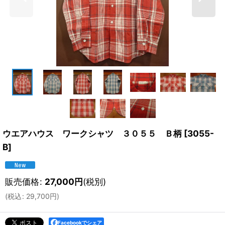
ウエアハウス ワークシャツ ３０５５ Ｂ柄
[
3055-
B
]
販売価格
:
27,000
円
(税別)
(
税込
:
29,700
円
)
Facebookでシェア