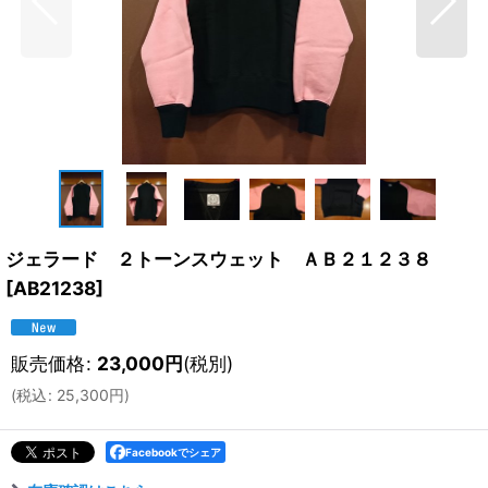
ジェラード ２トーンスウェット ＡＢ２１２３８
[
AB21238
]
販売価格
:
23,000
円
(税別)
(
税込
:
25,300
円
)
Facebookでシェア