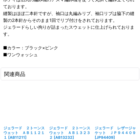
ております。
縫製はほぼ二本針ですが、袖口は丸編みリブ、袖口リブは脇下の縫
製の2本針からそのまま1回でリブ付けをされております。
ジェラードらしい拘りが詰まったスウェットに仕上げられておりま
す。
■カラー：ブラック×ピンク
■ワンウォッシュ
関連商品
ジェラード ２トーンス
ジェラード ２トーンス
ジェラード レザージャ
ウェット ＡＢ１１２１
ウェット ＡＢ１３２３
ケット ＪＰ９４４０９
１
[
AB11211
]
２
[
AB13232
]
[
JP94409
]