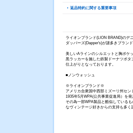
返品特約に関する重要事項
ライオンブランド(LION BRAND)のデニムカ
ダッパーズ(Dapper's)が謎多き
美しいAラインのシルエットと胸ポケ
黒ラッカーを施した鉄製ドーナツボタ
仕上がりとなっております。
■ノンウォッシュ
※ライオンブランド※
アメリカ合衆国中西部ミズーリ州セント
1935年5月WPA(公共事業促進局
その為一部WPA製品と酷似している
なヴィンテージ好きからの支持も多く