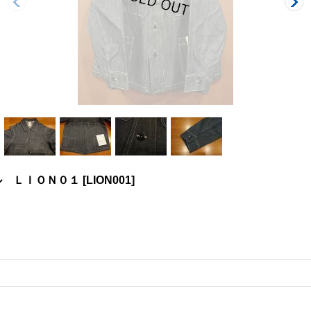
ル ＬＩＯＮ０１
[
LION001
]