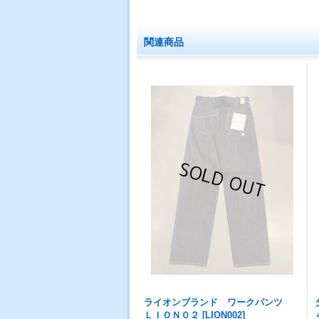
関連商品
ライオンブランド ワークパンツ
ＬＩＯＮ０２
[
LION002
]