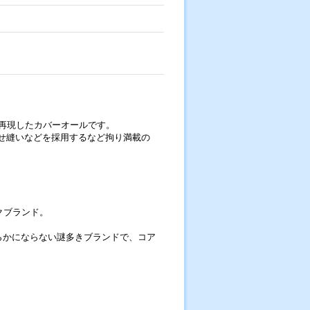
。
再現したカバーオールです。
伏せ縫いなどを採用するなど拘り満載の
クブランド。
らかにならない謎多きブランドで、コア