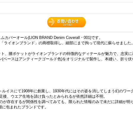
バーオール(LION BRAND Denim Coverall・001)です。
ブランド「ライオンブランド」の商標取得し、細部にまで拘って現代に蘇らせました
ット、腰ポケットがライオンブランドの特徴的なディテールが魅力で、忠実に
ン(ベースはアンティークゴールド色)をオリジナルで製作し、本縫い、折り
ルイスにて1908年に創業し、1930年代にはその姿を消してしまう幻のワー
）を発足後、ウエア生地を請け負ったとみられるが依然詳細は不明。
ものが存在するが関係性を調べてみても、限られた情報のみで未だに詳細が明
謎に包まれたブランドです。