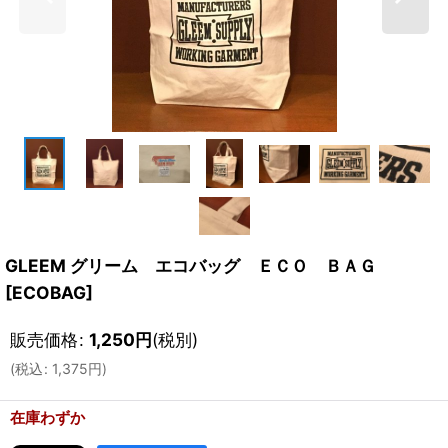
GLEEM グリーム エコバッグ ＥＣＯ ＢＡＧ
[
ECOBAG
]
販売価格
:
1,250
円
(税別)
(
税込
:
1,375
円
)
在庫わずか