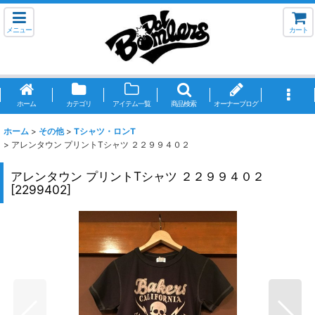
メニュー
カート
ホーム
カテゴリ
アイテム一覧
商品検索
オーナーブログ
ホーム
>
その他
>
Tシャツ・ロンT
>
アレンタウン プリントTシャツ ２２９９４０２
アレンタウン プリントTシャツ ２２９９４０２
[
2299402
]