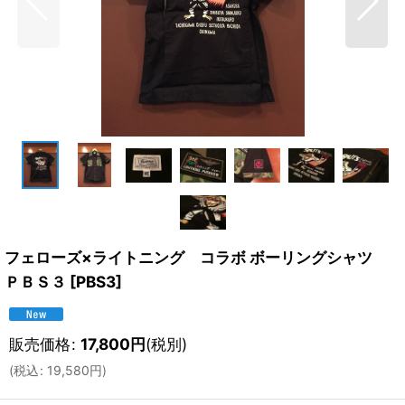
フェローズ×ライトニング コラボ ボーリングシャツ
ＰＢＳ３
[
PBS3
]
販売価格
:
17,800
円
(税別)
(
税込
:
19,580
円
)