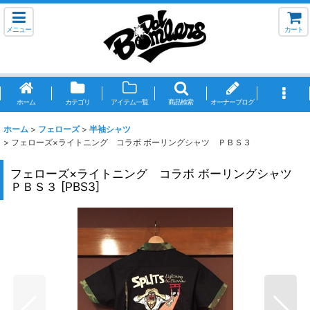
メニュー
カート
ホーム
カテゴリ
アイテム一覧
商品検索
オーナーブログ
ホーム
>
フェローズ
>
半袖シャツ
>
フェローズ×ライトニング コラボ ボーリングシャツ ＰＢＳ３
フェローズ×ライトニング コラボ ボーリングシャツ
ＰＢＳ３
[
PBS3
]