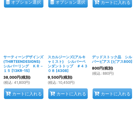
オプション選択
オプション選択
カートに入れる
サーティーンデザインズ
スカルジーンズ(アルキ
デッドストック品 シル
(THIRTEENDESIGNS)
ャミスト) シルバーペ
バーピアス
[
ピアス800
]
シルバーリング ＫＲ－
ンダントトップ ＃４３
800
円
(税別)
１５
[
13KR-15
]
０８
[
4308
]
(
税込
:
880
円
)
38,000
円
(税別)
9,500
円
(税別)
(
税込
:
41,800
円
)
(
税込
:
10,450
円
)
カートに入れる
カートに入れる
カートに入れる