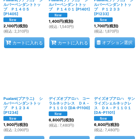
ルバーペンダントトッ
ルバーペンダントトッ
ルバーペンダントトッ
プ Ｐ１４０５
プ Ｐ１４０１
[
P1401
]
プ Ｐ１２３３
[
P1405
]
[
P1233
]
1,400
円
(税別)
2,100
円
(税別)
1,700
円
(税別)
(
税込
:
1,540
円
)
(
税込
:
2,310
円
)
(
税込
:
1,870
円
)
オプション選択
カートに入れる
カートに入れる
Pualani(プアラニ) シ
デイズオブアロハ コー
デイズオブアロハ サン
ルバーペンダントトッ
ラルネックレス ＤＡ－
ライズシェルネックレ
プ Ｐ１２３４
Ｐ１１００
[
DA-P1100
]
ス ＤＡ－Ｐ１１０１
[
P1234
]
[
DA-P1101
]
6,800
円
(税別)
1,900
円
(税別)
6,800
円
(税別)
(
税込
:
7,480
円
)
(
税込
:
2,090
円
)
(
税込
:
7,480
円
)