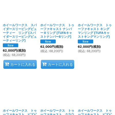
ホイールワークス スパ
ホイールワークス トゥ
ホイールワークス トゥ
イダースリーピングビュ
ーファキャスト ナンバ
ーファキャスト キング
ーティー リング
[
スパ
ー８リング
[
TUFAキャ
マンリング
[
TUFAキャ
イダースリーピングビュ
ストナンバー8リング
]
ストキングマンリング
]
ーティーリング
]
62,000
円
(税別)
62,000
円
(税別)
62,000
円
(税別)
(
税込
:
68,200
円
)
(
税込
:
68,200
円
)
(
税込
:
68,200
円
)
カートに入れる
カートに入れる
ホイールワークス トゥ
ホイールワークス トゥ
ホイールワークス トゥ
ーファキャスト ビズビ
ーファキャスト クラウ
ーファキャスト ビズビ