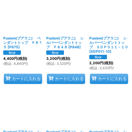
Pualani(プアラニ) ペ
Pualani(プアラニ) シ
Pualani(プアラニ) シ
ンダントトップ Ｐ８７
ルバーペンダントトッ
ルバーペンダントトッ
５
[
P875
]
プ Ｐ８４８
[
P848
]
プ ＳＤＰ０１１－１０
[
SDP011-10
]
4,400
円
(税別)
3,200
円
(税別)
2,200
円
(税別)
(
税込
:
4,840
円
)
(
税込
:
3,520
円
)
(
税込
:
2,420
円
)
カートに入れる
カートに入れる
カートに入れる
Pualani(プアラニ) シ
Pualani(プアラニ) シ
Pualani(プアラニ) シ