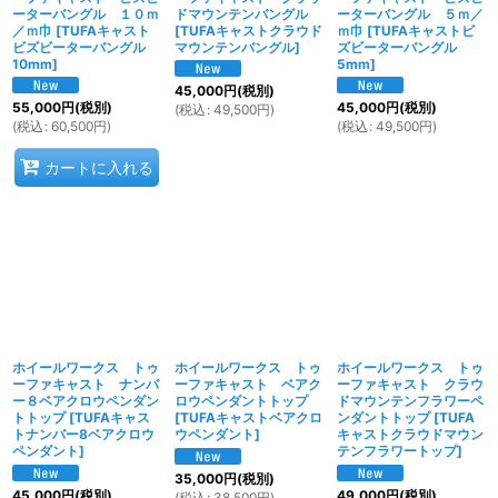
ーターバングル １０ｍ
ドマウンテンバングル
ーターバングル ５ｍ／
／ｍ巾
[
TUFAキャスト
[
TUFAキャストクラウド
ｍ巾
[
TUFAキャストビ
ビズビーターバングル
マウンテンバングル
]
ズビーターバングル
10mm
]
5mm
]
45,000
円
(税別)
55,000
円
(税別)
45,000
円
(税別)
(
税込
:
49,500
円
)
(
税込
:
60,500
円
)
(
税込
:
49,500
円
)
カートに入れる
ホイールワークス トゥ
ホイールワークス トゥ
ホイールワークス トゥ
ーファキャスト ナンバ
ーファキャスト ベアク
ーファキャスト クラウ
ー８ベアクロウペンダン
ロウペンダントトップ
ドマウンテンフラワーペ
トトップ
[
TUFAキャス
[
TUFAキャストベアクロ
ンダントトップ
[
TUFA
トナンバー8ベアクロウ
ウペンダント
]
キャストクラウドマウン
ペンダント
]
テンフラワートップ
]
35,000
円
(税別)
45,000
円
(税別)
49,000
円
(税別)
(
税込
:
38,500
円
)