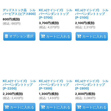
デッドストック品 シル
KC,s(ケイシイズ) シル
KC,s(ケイシイズ) シル
バーピアス
[
ピアス600
]
バーペンダントトップ
バーペンダントトップ
[
P-3700
]
[
P-2100
]
600
円
(税別)
3,700
円
(税別)
2,100
円
(税別)
(
税込
:
660
円
)
(
税込
:
4,070
円
)
(
税込
:
2,310
円
)
オプション選択
カートに入れる
カートに入れる
KC,s(ケイシイズ) シル
KC,s(ケイシイズ) シル
KC,s(ケイシイズ) シル
バーペンダントトップ
バーペンダントトップ
バーペンダントトップ
[
P-2200
]
[
P-1300
]
[
P-2800
]
2,200
円
(税別)
1,300
円
(税別)
2,800
円
(税別)
(
税込
:
2,420
円
)
(
税込
:
1,430
円
)
(
税込
:
3,080
円
)
カートに入れる
カートに入れる
カートに入れる