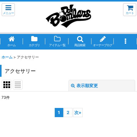
メニュー
カート
ホーム
カテゴリ
アイテム一覧
商品検索
オーナーブログ
ホーム
>
アクセサリー
アクセサリー
表示順変更
閉じる
73
件
表示数
:
1
2
次
»
並び順
:
絞り込む