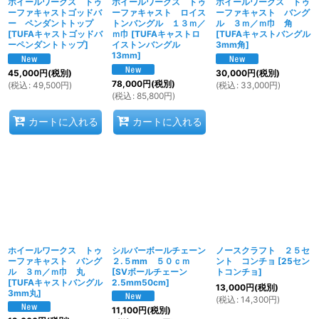
ホイールワークス トゥ
ホイールワークス トゥ
ホイールワークス トゥ
ーファキャストゴッドバ
ーファキャスト ロイス
ーファキャスト バング
ー ペンダントトップ
トンバングル １３ｍ／
ル ３ｍ／ｍ巾 角
[
TUFAキャストゴッドバ
ｍ巾
[
TUFAキャストロ
[
TUFAキャストバングル
ーペンダントトップ
]
イストンバングル
3mm角
]
13mm
]
45,000
円
(税別)
30,000
円
(税別)
78,000
円
(税別)
(
税込
:
49,500
円
)
(
税込
:
33,000
円
)
(
税込
:
85,800
円
)
カートに入れる
カートに入れる
ホイールワークス トゥ
シルバーボールチェーン
ノースクラフト ２５セ
ーファキャスト バング
２.５mm ５０ｃｍ
ント コンチョ
[
25セン
ル ３ｍ／ｍ巾 丸
[
SVボールチェーン
トコンチョ
]
[
TUFAキャストバングル
2.5mm50cm
]
13,000
円
(税別)
3mm丸
]
(
税込
:
14,300
円
)
11,100
円
(税別)