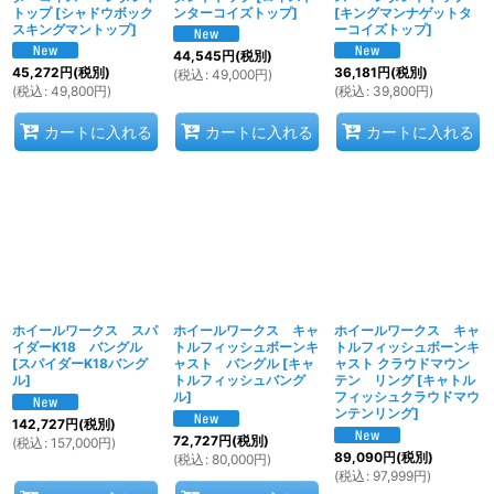
トップ
[
シャドウボック
ンターコイズトップ
]
[
キングマンナゲットタ
スキングマントップ
]
ーコイズトップ
]
44,545
円
(税別)
45,272
円
(税別)
36,181
円
(税別)
(
税込
:
49,000
円
)
(
税込
:
49,800
円
)
(
税込
:
39,800
円
)
カートに入れる
カートに入れる
カートに入れる
ホイールワークス スパ
ホイールワークス キャ
ホイールワークス キャ
イダーK18 バングル
トルフィッシュボーンキ
トルフィッシュボーンキ
[
スパイダーK18バング
ャスト バングル
[
キャ
ャスト クラウドマウン
ル
]
トルフィッシュバング
テン リング
[
キャトル
ル
]
フィッシュクラウドマウ
ンテンリング
]
142,727
円
(税別)
72,727
円
(税別)
(
税込
:
157,000
円
)
89,090
円
(税別)
(
税込
:
80,000
円
)
(
税込
:
97,999
円
)