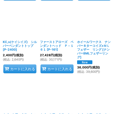
KC,s(ケイシイズ) シル
ファーストアローズ ペ
ホイールワークス ナン
バーペンダントトップ
ンダントヘッド Ｐ－１
バー８ターコイズ×ＭＬ
[
P-2400
]
６１
[
P-161
]
フェザー リング
[
ナン
バー8MLフェザーリン
2,400
円
(税別)
27,428
円
(税別)
グ
]
(
税込
:
2,640
円
)
(
税込
:
30,171
円
)
36,000
円
(税別)
カートに入れる
カートに入れる
(
税込
:
39,600
円
)