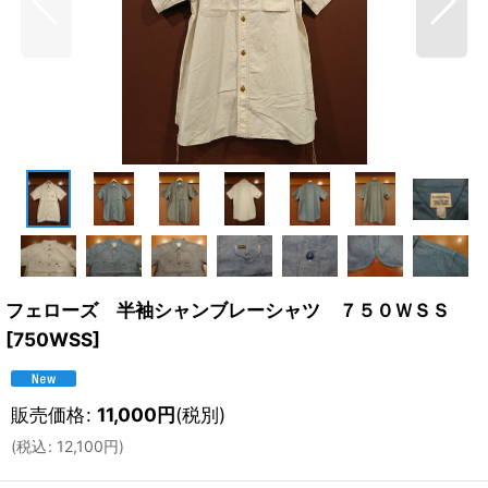
フェローズ 半袖シャンブレーシャツ ７５０ＷＳＳ
[
750WSS
]
販売価格
:
11,000
円
(税別)
(
税込
:
12,100
円
)