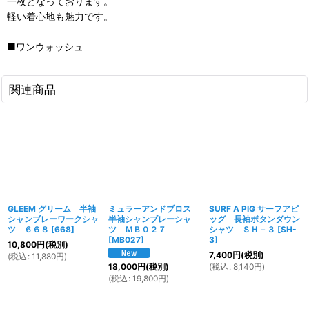
一枚となっております。
軽い着心地も魅力です。
■ワンウォッシュ
関連商品
GLEEM グリーム 半袖
ミュラーアンドブロス
SURF A PIG サーフアピ
シャンブレーワークシャ
半袖シャンブレーシャ
ッグ 長袖ボタンダウン
ツ ６６８
[
668
]
ツ ＭＢ０２７
シャツ ＳＨ－３
[
SH-
[
MB027
]
3
]
10,800
円
(税別)
7,400
円
(税別)
(
税込
:
11,880
円
)
(
税込
:
8,140
円
)
18,000
円
(税別)
(
税込
:
19,800
円
)