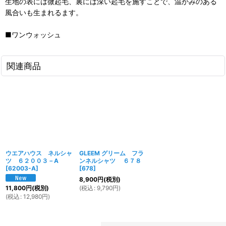
生地の表には微起毛、裏には深い起毛を施すことで、温かみのある
風合いも生まれるます。
■ワンウォッシュ
関連商品
ウエアハウス ネルシャ
GLEEM グリーム フラ
ツ ６２００３－A
ンネルシャツ ６７８
[
62003-A
]
[
678
]
8,900
円
(税別)
(
税込
:
9,790
円
)
11,800
円
(税別)
(
税込
:
12,980
円
)