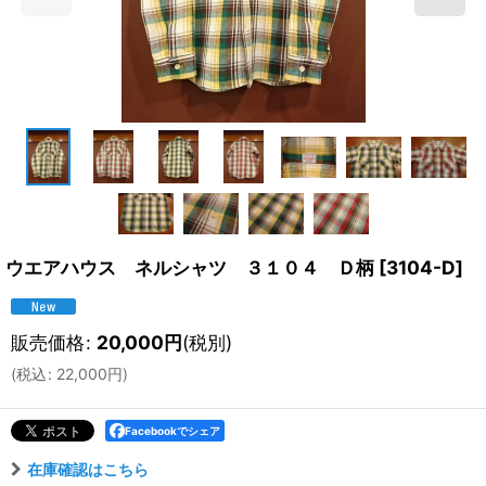
ウエアハウス ネルシャツ ３１０４ Ｄ柄
[
3104-D
]
販売価格
:
20,000
円
(税別)
(
税込
:
22,000
円
)
Facebookでシェア
在庫確認はこちら