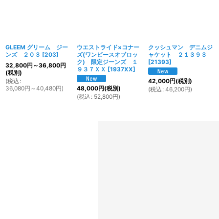
GLEEM グリーム ジー
ウエストライド×コナー
クッシュマン デニムジ
ンズ ２０３
[
203
]
ズ(ワンピースオブロッ
ャケット ２１３９３
ク) 限定ジーンズ １
[
21393
]
32,800
円
～36,800
円
９３７ＸＸ
[
1937XX
]
(税別)
(
税込
:
42,000
円
(税別)
36,080
円
～40,480
円
)
48,000
円
(税別)
(
税込
:
46,200
円
)
(
税込
:
52,800
円
)