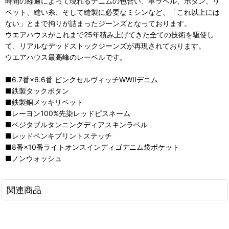
時間の経過によって現れるデニムの色合い、革ラベル、ボタン、リ
ベット、縫い糸、そして縫製に必要なミシンなど、「これ以上には
ない」とまで拘りが詰まったジーンズとなっております。
ウエアハウスがこれまで25年積み上げてきた全ての技術を駆使し
て、リアルなデッドストックジーンズが再現されております。
ウエアハウス最高峰のレーベルです。
■6.7番×6.6番 ピンクセルヴィッチWWIIデニム
■鉄製タックボタン
■鉄製銅メッキリベット
■レーヨン100%先染レッドピスネーム
■ベジタブルタンニングディアスキンラベル
■レッドペンキプリントステッチ
■8番×10番ライトオンスインディゴデニム袋ポケット
■ノンウォッシュ
関連商品