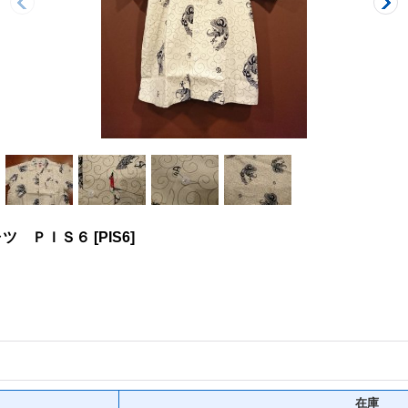
ャツ ＰＩＳ６
[
PIS6
]
在庫