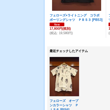
フェローズ×ライトニング コラボ
ボーリングシャツ ＰＢＳ３
[
PBS3
]
17,800円
(税別)
(
税込
:
19,580円
)
(
最近チェックしたアイテム
フェローズ オープ
ンカラーシャツ Ｐ
ＩＳ６
[
PIS6
]