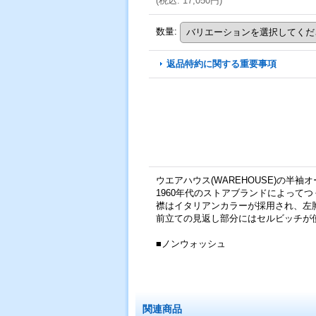
(
税込
:
17,050円
)
数量
:
返品特約に関する重要事項
ウエアハウス(WAREHOUSE)の半袖オ
1960年代のストアブランドによって
襟はイタリアンカラーが採用され、左
前立ての見返し部分にはセルビッチが
■ノンウォッシュ
関連商品