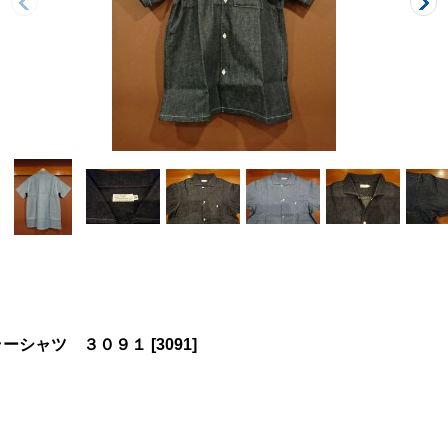
ラーシャツ ３０９１
[
3091
]