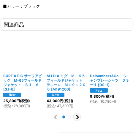
■カラー：ブラック
関連商品
SURF A PIG サーフアピ
M.I.D.A ミダ Ｍ－６５
Delbombers&Co. シ
ッグ M-65フィールド
フィールドジャケット
ャンブレーシャツ ＤＳ
ジャケット ＳＪ－６
デニーロ Ｍ１９１２０
ー１
[
DS-1
]
[
SJ-6
]
０
[
M191200
]
9,800
円
(税別)
25,800
円
(税別)
43,000
円
(税別)
(
税込
:
10,780
円
)
(
税込
:
28,380
円
)
(
税込
:
47,300
円
)