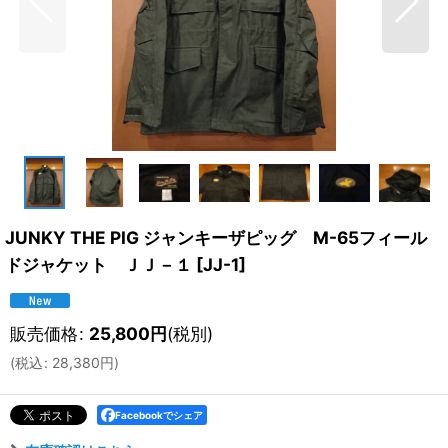
JUNKY THE PIG ジャンキーザピッグ M-65フィール
ドジャケット ＪＪ－１
[
JJ-1
]
販売価格
:
25,800
円
(税別)
(
税込
:
28,380
円
)
Facebookでシェア