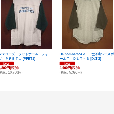
フェローズ フットボールＴシャ
Delbombers&Co. 七分袖ベースボ
ツ ＰＦＢＴ１
[
PFBT1
]
ールＴ ＤＬＴ－３
[
DLT-3
]
9,800円
(税別)
4,900円
(税別)
税込
:
10,780円
)
(
税込
:
5,390円
)