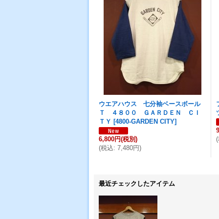
ウエアハウス 七分袖ベースボール
Ｔ ４８００ ＧＡＲＤＥＮ ＣＩ
ＴＹ
[
4800-GARDEN CITY
]
6,800円
(税別)
(
(
税込
:
7,480円
)
最近チェックしたアイテム