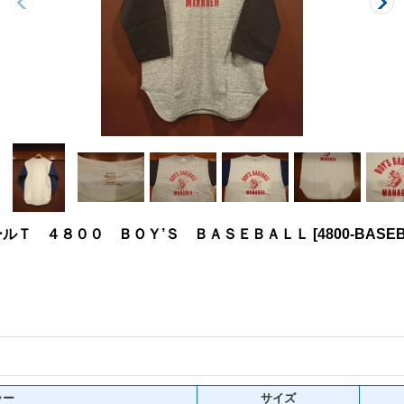
ルＴ ４８００ ＢＯＹ’Ｓ ＢＡＳＥＢＡＬＬ
[
4800-BASE
ラー
サイズ