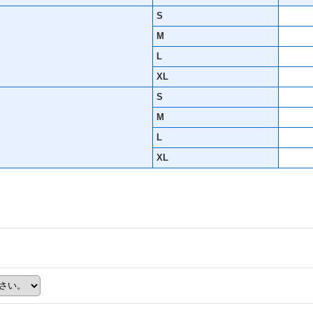
S
M
L
XL
S
M
L
XL