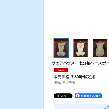
ウエアハウス 七分袖ベースボー
販売価格
:
7,800円
(税別)
(
税込
:
8,580円
)
Facebookでシェア
カ