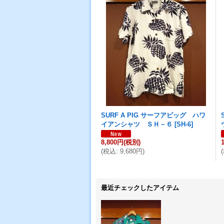
SURF A PIG サーフアピッグ ハワ
イアンシャツ ＳＨ－６
[
SH-6
]
8,800円
(税別)
(
税込
:
9,680円
)
(
最近チェックしたアイテム