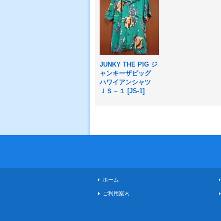
JUNKY THE PIG ジ
ャンキーザピッグ
ハワイアンシャツ
ＪＳ－１
[
JS-1
]
ホーム
ご利用案内