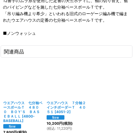
12番手のムラ糸を使用した定番の天竺ボディに、袖の切り替え、裾
のパイピングなどを施した七分袖ベースボールＴです。
「吊り編み機より希少」といわれる旧式のローゲージ編み機で編ま
れたウエアハウスの定番の七分袖ベースボールＴです。
■ノンウォッシュ
関連商品
ウエアハウス 七分袖ベ
ウエアハウス ７分袖２
ースボールＴ ４８０
インチボーダーＴ ４０
０ ＢＯＹ’Ｓ ＢＡＳ
５１
[
4051-2
]
ＥＢＡＬＬ
[
4800-
BASEBALL
]
10,200
円
(税別)
(
税込
:
11,220
円
)
7,800
円
(税別)