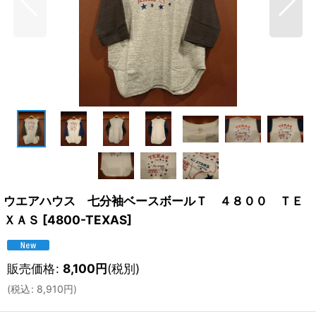
ウエアハウス 七分袖ベースボールＴ ４８００ ＴＥ
ＸＡＳ
[
4800-TEXAS
]
販売価格
:
8,100
円
(税別)
(
税込
:
8,910
円
)