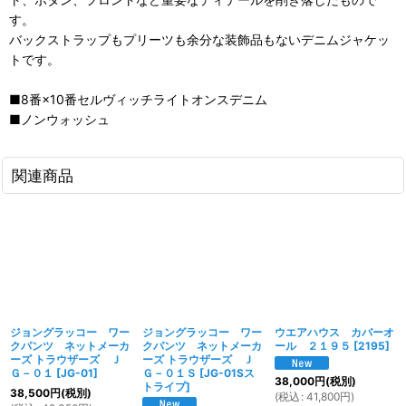
す。
バックストラップもプリーツも余分な装飾品もないデニムジャケッ
トです。
■8番×10番セルヴィッチライトオンスデニム
■ノンウォッシュ
関連商品
ジョングラッコー ワー
ジョングラッコー ワー
ウエアハウス カバーオ
クパンツ ネットメーカ
クパンツ ネットメーカ
ール ２１９５
[
2195
]
ーズ トラウザーズ Ｊ
ーズ トラウザーズ Ｊ
Ｇ－０１
[
JG-01
]
Ｇ－０１Ｓ
[
JG-01Sス
38,000
円
(税別)
トライプ
]
38,500
円
(税別)
(
税込
:
41,800
円
)