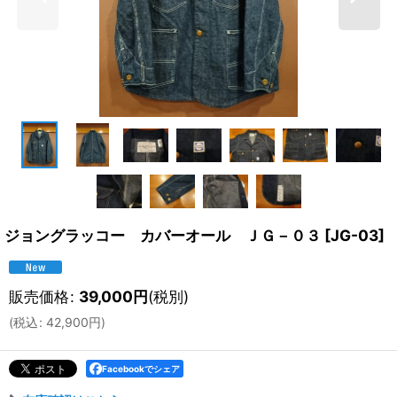
ジョングラッコー カバーオール ＪＧ－０３
[
JG-03
]
販売価格
:
39,000
円
(税別)
(
税込
:
42,900
円
)
Facebookでシェア