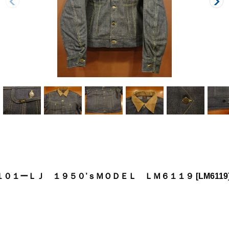
 １０１ーＬＪ １９５０’ｓＭＯＤＥＬ ＬＭ６１１９
[
LM6119