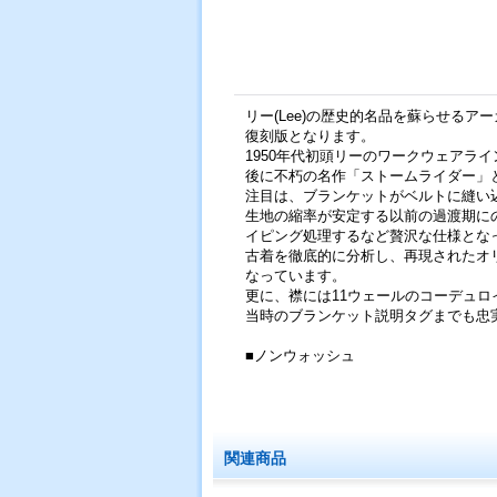
リー(Lee)の歴史的名品を蘇らせるアーカイブ
復刻版となります。
1950年代初頭リーのワークウェアライ
後に不朽の名作「ストームライダー」
注目は、ブランケットがベルトに縫い
生地の縮率が安定する以前の過渡期に
イピング処理するなど贅沢な仕様とな
古着を徹底的に分析し、再現されたオ
なっています。
更に、襟には11ウェールのコーデュ
当時のブランケット説明タグまでも忠
■ノンウォッシュ
関連商品