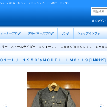
ルを中心に取り扱うジーンズショップ、デルボマーズです。
ログイン
オーナーブログ
デルボマーズブログ
リンク
ショップインフォ
EE リー ストームライダー １０１ーＬＪ １９５０’ｓＭＯＤＥＬ ＬＭ６
１０１ーＬＪ １９５０’ｓＭＯＤＥＬ ＬＭ６１１９
[
LM6119
]