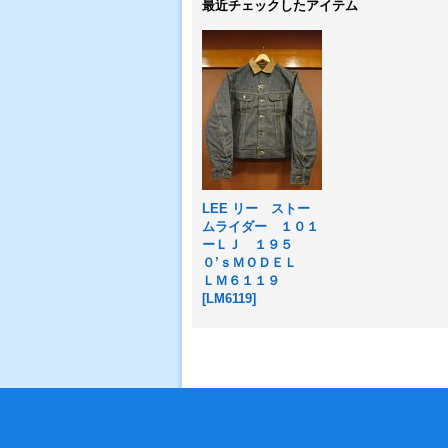
最近チェックしたアイテム
LEE リー ストー
ムライダー １０１
ーＬＪ １９５
０’ｓＭＯＤＥＬ
ＬＭ６１１９
[
LM6119
]