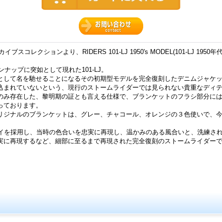
スコレクションより、RIDERS 101-LJ 1950's MODEL(101-LJ 195
ンナップに突如として現れた101-LJ。
として名を馳せることになるその初期型モデルを完全復刻したデニムジャケ
込まれていないという、現行のストームライダーでは見られない貴重なディ
のみ存在した、黎明期の証とも言える仕様で、ブランケットのフラシ部分に
っております。
リジナルのブランケットは、グレー、チャコール、オレンジの３色使いで、
ロイを採用し、当時の色合いを忠実に再現し、温かみのある風合いと、洗練さ
実に再現するなど、細部に至るまで再現された完全復刻のストームライダー