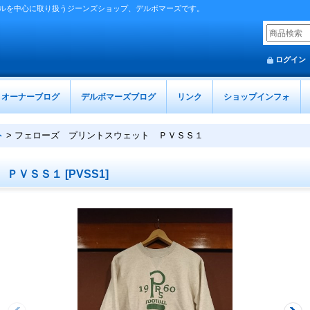
ルを中心に取り扱うジーンズショップ、デルボマーズです。
ログイン
オーナーブログ
デルボマーズブログ
リンク
ショップインフォ
ト
>
フェローズ プリントスウェット ＰＶＳＳ１
 ＰＶＳＳ１
[
PVSS1
]