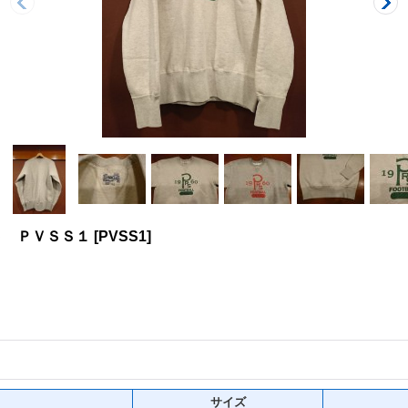
ト ＰＶＳＳ１
[
PVSS1
]
サイズ