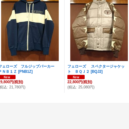
フェローズ フルジップパーカー
フェローズ スペクタージャケッ
ＰＮＢ１Ｚ
[
PNB1Z
]
ト ＢＱＪ２
[
BQJ2
]
19,800円
(税別)
22,800円
(税別)
税込
:
21,780円
)
(
税込
:
25,080円
)