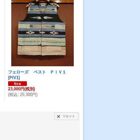
フェローズ ベスト ＰＩＶ１
[
PIV1
]
23,000円
(税別)
(
税込
:
25,300円
)
リセット