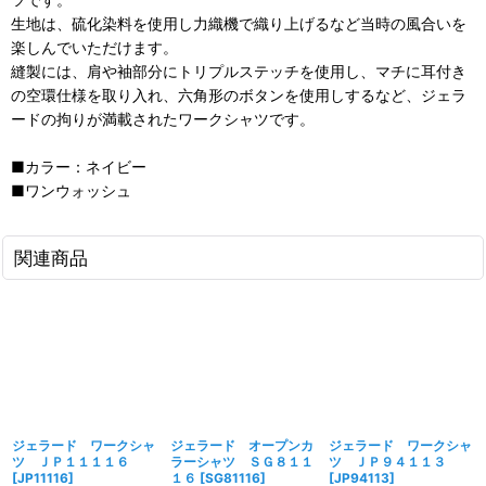
生地は、硫化染料を使用し力織機で織り上げるなど当時の風合いを
楽しんでいただけます。
縫製には、肩や袖部分にトリプルステッチを使用し、マチに耳付き
の空環仕様を取り入れ、六角形のボタンを使用しするなど、ジェラ
ードの拘りが満載されたワークシャツです。
■カラー：ネイビー
■ワンウォッシュ
関連商品
ジェラード ワークシャ
ジェラード オープンカ
ジェラード ワークシャ
ツ ＪＰ１１１１６
ラーシャツ ＳＧ８１１
ツ ＪＰ９４１１３
[
JP11116
]
１６
[
SG81116
]
[
JP94113
]