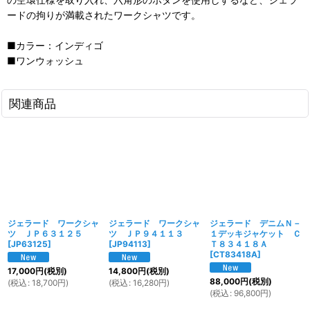
ードの拘りが満載されたワークシャツです。
■カラー：インディゴ
■ワンウォッシュ
関連商品
ジェラード ワークシャ
ジェラード ワークシャ
ジェラード デニムＮ－
ツ ＪＰ６３１２５
ツ ＪＰ９４１１３
１デッキジャケット Ｃ
[
JP63125
]
[
JP94113
]
Ｔ８３４１８Ａ
[
CT83418A
]
17,000
円
(税別)
14,800
円
(税別)
88,000
円
(税別)
(
税込
:
18,700
円
)
(
税込
:
16,280
円
)
(
税込
:
96,800
円
)