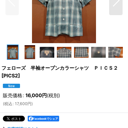
フェローズ 半袖オープンカラーシャツ ＰＩＣＳ２
[
PICS2
]
販売価格
:
16,000
円
(税別)
(
税込
:
17,600
円
)
Facebookでシェア