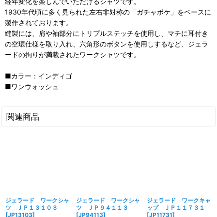
経年変化を楽しんでいただけるシャツです。
1930年代頃に多く見られた左右非対称の「ガチャポケ」をベースに
製作されております。
縫製には、肩や袖部分にトリプルステッチを使用し、マチに耳付き
の空環仕様を取り入れ、六角形のボタンを使用しするなど、ジェラ
ードの拘りが満載されたワークシャツです。
■カラー：インディゴ
■ワンウォッシュ
関連商品
ジェラード ワークシャ
ジェラード ワークシャ
ジェラード ワークキャ
ツ ＪＰ１３１０３
ツ ＪＰ９４１１３
ップ ＪＰ１１７３１
[
JP13103
]
[
JP94113
]
[
JP11731
]