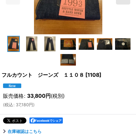
フルカウント ジーンズ １１０８
[
1108
]
販売価格
:
33,800
円
(税別)
(
税込
:
37,180
円
)
Facebookでシェア
在庫確認はこちら