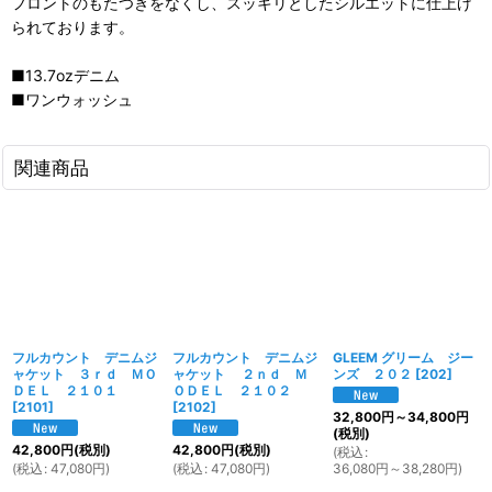
フロントのもたつきをなくし、スッキリとしたシルエットに仕上げ
られております。
■13.7ozデニム
■ワンウォッシュ
関連商品
フルカウント デニムジ
フルカウント デニムジ
GLEEM グリーム ジー
ャケット ３ｒｄ ＭＯ
ャケット ２ｎｄ Ｍ
ンズ ２０２
[
202
]
ＤＥＬ ２１０１
ＯＤＥＬ ２１０２
[
2101
]
[
2102
]
32,800
円
～34,800
円
(税別)
42,800
円
(税別)
42,800
円
(税別)
(
税込
:
(
税込
:
47,080
円
)
(
税込
:
47,080
円
)
36,080
円
～38,280
円
)