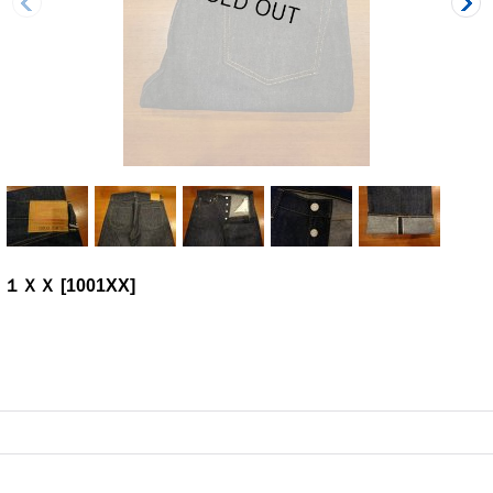
０１ＸＸ
[
1001XX
]