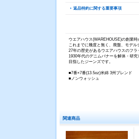
返品特約に関する重要事項
ウエアハウス(WAREHOUSE)の創業時
これまでに幾度と無く、廃盤、モデル
27年の歴史があるウエアハウスのフ
1930年代のデニムバナーを解体・
目指したジーンズです。
■7番×7番(13.5oz)米綿 3州ブレンド
■ノンウォッシュ
関連商品