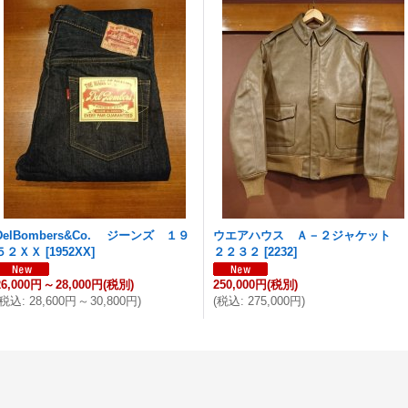
DelBombers&Co. ジーンズ １９
ウエアハウス Ａ－２ジャケット
５２ＸＸ
[
1952XX
]
２２３２
[
2232
]
26,000円
～
28,000円
(税別)
250,000円
(税別)
税込
:
28,600円
～
30,800円
)
(
税込
:
275,000円
)