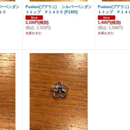
ルバーペンダン
Pualani(プアラニ) シルバーペンダン
Pualani(プア
１０
トトップ Ｐ１４０５
[
P1405
]
トトップ Ｐ１４
2,100円
(税別)
1,400円
(税別)
(
税込
:
2,310円
)
(
税込
:
1,540円
)
在庫わずか
在庫わずか