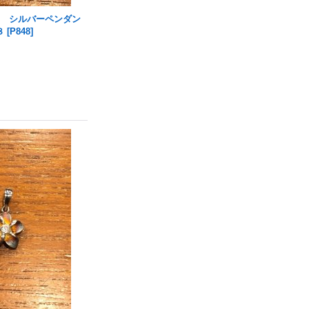
ラニ) シルバーペンダン
８
[
P848
]