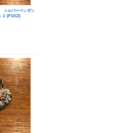
ラニ) シルバーペンダン
１２
[
P1012
]