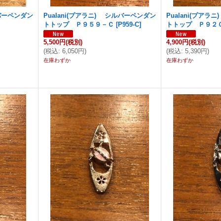
ルバーペンダン
Pualani(プアラニ) シルバーペンダン
Pualani(プア
トトップ Ｐ９５９－Ｃ
[
P959-C
]
トトップ Ｐ９２
5,500円
(税別)
4,900円
(税別)
(
税込
:
6,050円
)
(
税込
:
5,390円
)
在庫わずか
在庫わずか