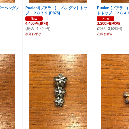
ルバーペンダン
Pualani(プアラニ) ペンダントトッ
Pualani(プア
プ Ｐ８７５
[
P875
]
トトップ Ｐ８４
4,400円
(税別)
3,200円
(税別)
(
税込
:
4,840円
)
(
税込
:
3,520円
)
在庫わずか
在庫わずか