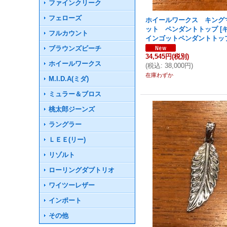
ファインクリーク
フェローズ
ホイールワークス キング
ット ペンダントトップ
[
フルカウント
インゴットペンダントトッ
ブラウンズビーチ
34,545円
(税別)
ホイールワークス
(
税込
:
38,000円
)
在庫わずか
M.I.D.A(ミダ)
ミュラー＆ブロス
桃太郎ジーンズ
ラングラー
ＬＥＥ(リー)
リゾルト
ローリングダブトリオ
ワイツーレザー
インポート
その他