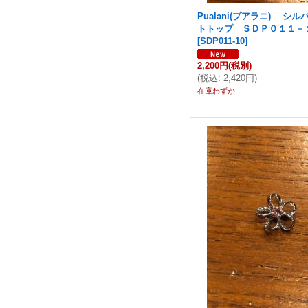
Pualani(プアラニ) シ
トトップ ＳＤＰ０１１－
[
SDP011-10
]
2,200円
(税別)
(
税込
:
2,420円
)
在庫わずか