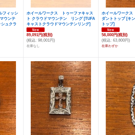
ルフィッシ
ホイールワークス トゥーファキャス
ホイールワークス
ドマウンテ
ト クラウドマウンテン リング
[
TUFA
ダントトップ
[
キ
ッシュクラ
キャストクラウドマウンテンリング
]
トップ
]
89,091円
(税別)
58,000円
(税別)
(
税込
:
98,001円
)
(
税込
:
63,800円
)
在庫なし
在庫わずか