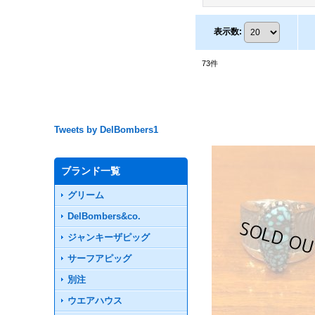
表示数
:
73
件
Tweets by DelBombers1
ブランド一覧
グリーム
DelBombers&co.
ジャンキーザピッグ
サーフアピッグ
別注
ウエアハウス