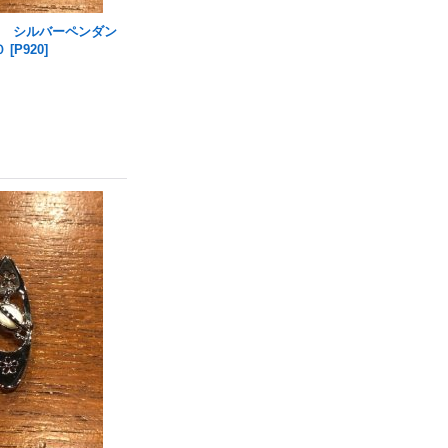
ラニ) シルバーペンダン
０
[
P920
]