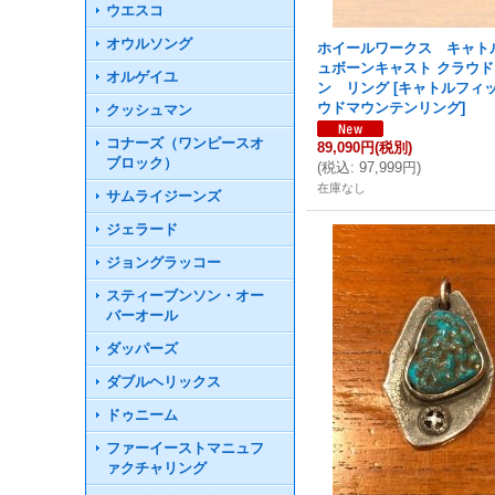
ウエスコ
オウルソング
ホイールワークス キャト
ュボーンキャスト クラウ
オルゲイユ
ン リング
[
キャトルフィ
ウドマウンテンリング
]
クッシュマン
コナーズ（ワンピースオ
89,090円
(税別)
ブロック）
(
税込
:
97,999円
)
在庫なし
サムライジーンズ
ジェラード
ジョングラッコー
スティーブンソン・オー
バーオール
ダッパーズ
ダブルヘリックス
ドゥニーム
ファーイーストマニュフ
ァクチャリング