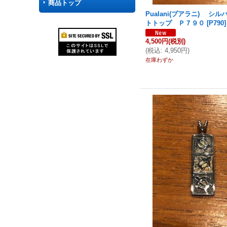
商品トップ
Pualani(プアラニ) シ
トトップ Ｐ７９０
[
P790
]
4,500円
(税別)
(
税込
:
4,950円
)
在庫わずか