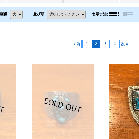
画像
:
並び順
:
表示方法
:
«
前
1
2
3
4
次
»