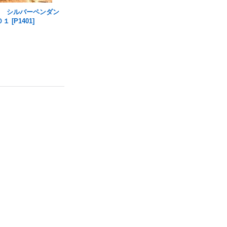
ラニ) シルバーペンダン
０１
[
P1401
]