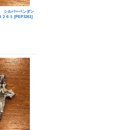
ラニ) シルバーペンダン
３２６１
[
PEP3261
]