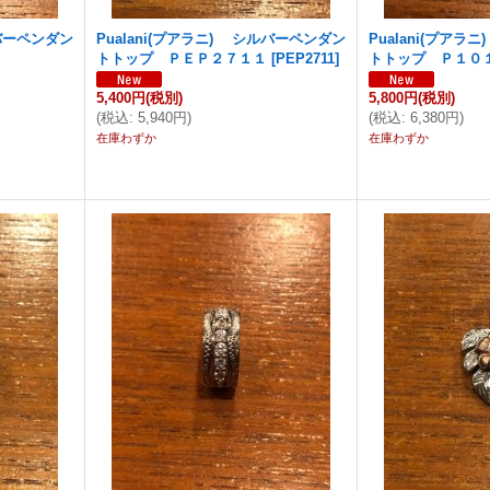
ルバーペンダン
Pualani(プアラニ) シルバーペンダン
Pualani(プア
トトップ ＰＥＰ２７１１
[
PEP2711
]
トトップ Ｐ１０
5,400円
(税別)
5,800円
(税別)
(
税込
:
5,940円
)
(
税込
:
6,380円
)
在庫わずか
在庫わずか