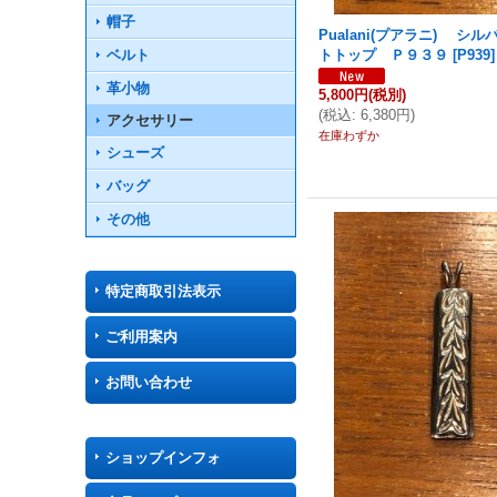
帽子
Pualani(プアラニ) シ
ベルト
トトップ Ｐ９３９
[
P939
]
革小物
5,800円
(税別)
(
税込
:
6,380円
)
アクセサリー
在庫わずか
シューズ
バッグ
その他
特定商取引法表示
ご利用案内
お問い合わせ
ショップインフォ