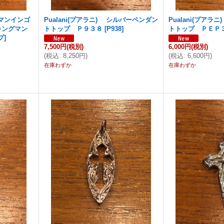
マンインゴ
Pualani(プアラニ) シルバーペンダン
Pualani(プア
キングマン
トトップ Ｐ９３８
[
P938
]
トトップ ＰＥＰ
プ
]
7,500円
(税別)
6,000円
(税別)
(
税込
:
8,250円
)
(
税込
:
6,600円
)
在庫わずか
在庫わずか