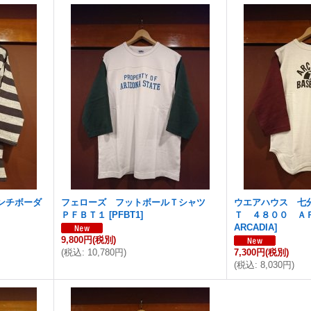
ンチボーダ
フェローズ フットボールＴシャツ
ウエアハウス 七
ＰＦＢＴ１
[
PFBT1
]
Ｔ ４８００ Ａ
ARCADIA
]
9,800円
(税別)
(
税込
:
10,780円
)
7,300円
(税別)
(
税込
:
8,030円
)