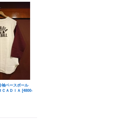
分袖ベースボール
ＲＣＡＤＩＡ
[
4800-