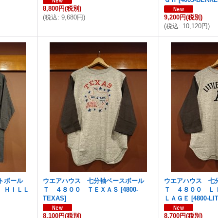
8,800円
(税別)
(
税込
:
9,680円
)
9,200円
(税別)
(
税込
:
10,120円
)
トボール
ウエアハウス 七分袖ベースボール
ウエアハウス 七
 ＨＩＬＬ
Ｔ ４８００ ＴＥＸＡＳ
[
4800-
Ｔ ４８００ Ｌ
TEXAS
]
ＬＡＧＥ
[
4800-LI
8,100円
(税別)
8,700円
(税別)