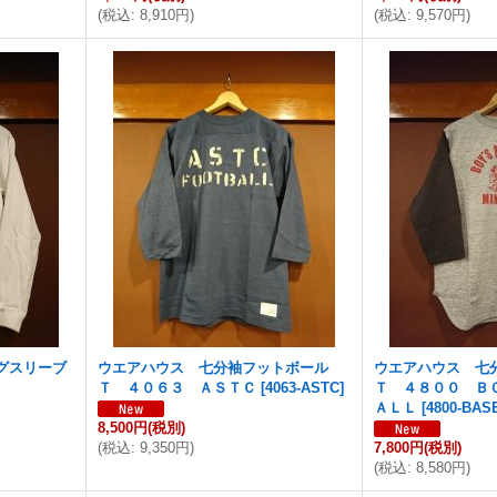
(
税込
:
8,910円
)
(
税込
:
9,570円
)
グスリーブ
ウエアハウス 七分袖フットボール
ウエアハウス 七
Ｔ ４０６３ ＡＳＴＣ
[
4063-ASTC
]
Ｔ ４８００ Ｂ
ＡＬＬ
[
4800-BAS
8,500円
(税別)
(
税込
:
9,350円
)
7,800円
(税別)
(
税込
:
8,580円
)