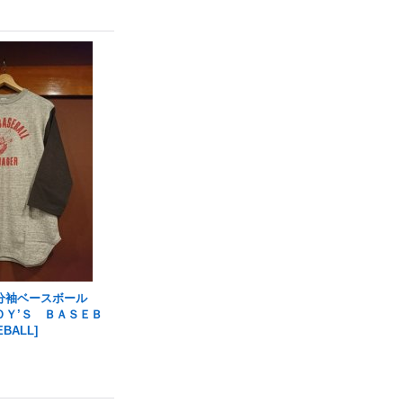
分袖ベースボール
ＯＹ’Ｓ ＢＡＳＥＢ
EBALL
]