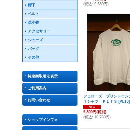
(
税込
:
9,680円
)
帽子
ベルト
革小物
アクセサリー
シューズ
バッグ
その他
特定商取引法表示
ご利用案内
フェローズ プリントロン
お問い合わせ
Ｔシャツ ＰＬＴ３
[
PLT3
]
9,800円
(税別)
(
税込
:
10,780円
)
ショップインフォ