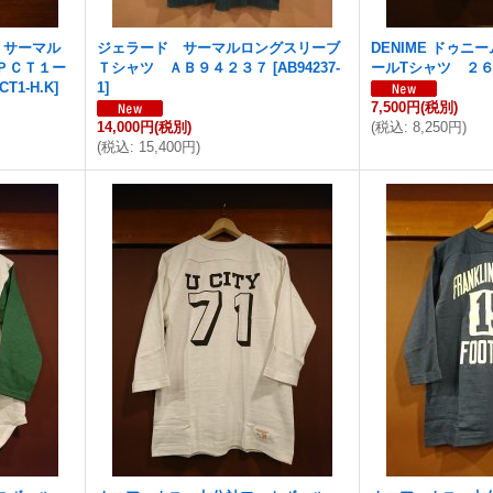
 サーマル
ジェラード サーマルロングスリーブ
DENIME ドゥ
ＰＣＴ１ー
Ｔシャツ ＡＢ９４２３７
[
AB94237-
ールTシャツ ２
CT1-H.K
]
1
]
7,500円
(税別)
14,000円
(税別)
(
税込
:
8,250円
)
(
税込
:
15,400円
)