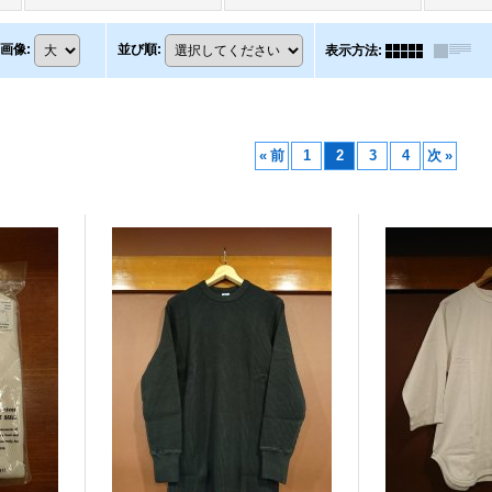
画像
:
並び順
:
表示方法
:
«
前
1
2
3
4
次
»