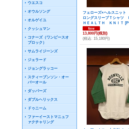
ウエスコ
オウルソング
フェローズ×ヘルスニット
ロングスリーブＴシャツ 
オルゲイユ
ＨＥＡＬＴＨ ＫＮＩＴ
[
P
クッシュマン
13,800円
(税別)
コナーズ（ワンピースオ
(
税込
:
15,180円
)
ブロック）
サムライジーンズ
ジェラード
ジョングラッコー
スティーブンソン・オー
バーオール
ダッパーズ
ダブルヘリックス
ドゥニーム
ファーイーストマニュフ
ァクチャリング