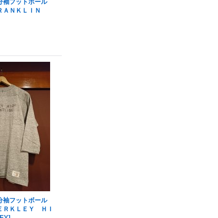
分袖フットボール
ＲＡＮＫＬＩＮ
分袖フットボール
ＥＲＫＬＥＹ ＨＩ
LEY
]