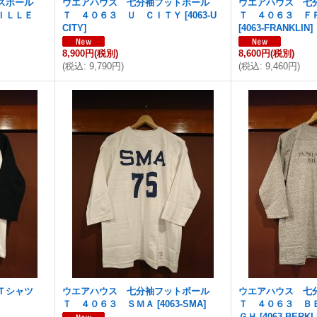
スボール
ウエアハウス 七分袖フットボール
ウエアハウス 七
ＩＬＬＥ
Ｔ ４０６３ Ｕ ＣＩＴＹ
[
4063-U
Ｔ ４０６３ Ｆ
CITY
]
[
4063-FRANKLIN
]
8,900円
(税別)
8,600円
(税別)
(
税込
:
9,790円
)
(
税込
:
9,460円
)
ルＴシャツ
ウエアハウス 七分袖フットボール
ウエアハウス 七
Ｔ ４０６３ ＳＭＡ
[
4063-SMA
]
Ｔ ４０６３ Ｂ
ＧＨ
[
4063-BERK