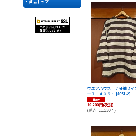
商品トップ
ウエアハウス ７分袖２イ
ーＴ ４０５１
[
4051-2
]
10,200円
(税別)
(
税込
:
11,220円
)