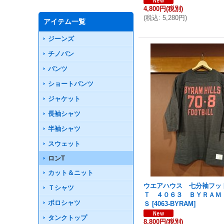
4,800円
(税別)
(
税込
:
5,280円
)
アイテム一覧
ジーンズ
チノパン
パンツ
ショートパンツ
ジャケット
長袖シャツ
半袖シャツ
スウェット
ロンT
カット＆ニット
ウエアハウス 七分袖フッ
Ｔシャツ
Ｔ ４０６３ ＢＹＲＡＭ
ポロシャツ
Ｓ
[
4063-BYRAM
]
タンクトップ
8,800円
(税別)