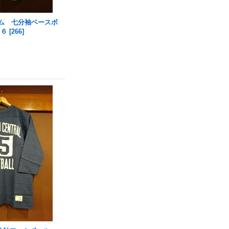
ニーム 七分袖ベースボ
６６
[
266
]