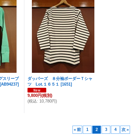
グスリーブ
ダッパーズ ８分袖ボーダーＴシャ
[
AB94237
]
ツ Lot.１６５１
[
1651
]
9,800円
(税別)
(
税込
:
10,780円
)
«
前
1
2
3
4
次
»