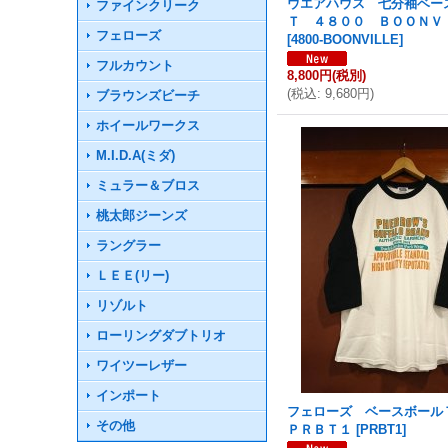
ウエアハウス 七分袖ベー
ファインクリーク
Ｔ ４８００ ＢＯＯＮＶ
フェローズ
[
4800-BOONVILLE
]
フルカウント
8,800円
(税別)
(
税込
:
9,680円
)
ブラウンズビーチ
ホイールワークス
M.I.D.A(ミダ)
ミュラー＆ブロス
桃太郎ジーンズ
ラングラー
ＬＥＥ(リー)
リゾルト
ローリングダブトリオ
ワイツーレザー
インポート
フェローズ ベースボー
その他
ＰＲＢＴ１
[
PRBT1
]