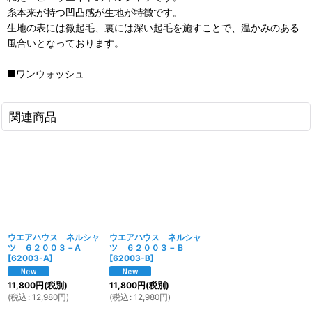
糸本来が持つ凹凸感が生地が特徴です。
生地の表には微起毛、裏には深い起毛を施すことで、温かみのある
風合いとなっております。
■ワンウォッシュ
関連商品
ウエアハウス ネルシャ
ウエアハウス ネルシャ
ツ ６２００３－A
ツ ６２００３－Ｂ
[
62003-A
]
[
62003-B
]
11,800
円
(税別)
11,800
円
(税別)
(
税込
:
12,980
円
)
(
税込
:
12,980
円
)