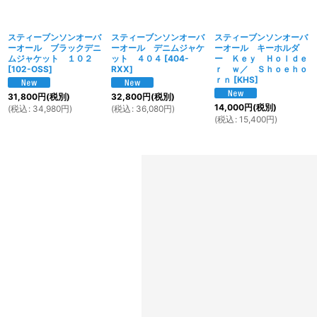
スティーブンソンオーバ
スティーブンソンオーバ
スティーブンソンオーバ
ーオール ブラックデニ
ーオール デニムジャケ
ーオール キーホルダ
ムジャケット １０２
ット ４０４
[
404-
ー Ｋｅｙ Ｈｏｌｄｅ
[
102-OSS
]
RXX
]
ｒ ｗ／ Ｓｈｏｅｈｏ
ｒｎ
[
KHS
]
31,800
円
(税別)
32,800
円
(税別)
14,000
円
(税別)
(
税込
:
34,980
円
)
(
税込
:
36,080
円
)
(
税込
:
15,400
円
)