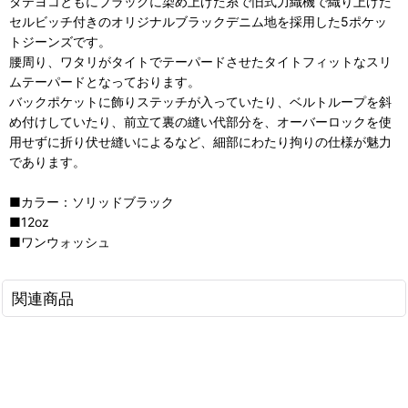
タテヨコともにブラックに染め上げた糸で旧式力織機で織り上げた
セルビッチ付きのオリジナルブラックデニム地を採用した5ポケッ
トジーンズです。
腰周り、ワタリがタイトでテーパードさせたタイトフィットなスリ
ムテーパードとなっております。
バックポケットに飾りステッチが入っていたり、ベルトループを斜
め付けしていたり、前立て裏の縫い代部分を、オーバーロックを使
用せずに折り伏せ縫いによるなど、細部にわたり拘りの仕様が魅力
であります。
■カラー：ソリッドブラック
■12oz
■ワンウォッシュ
関連商品