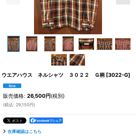
ウエアハウス ネルシャツ ３０２２ Ｇ柄
[
3022-G
]
販売価格
:
26,500
円
(税別)
(
税込
:
29,150
円
)
Facebookでシェア
在庫確認はこちら