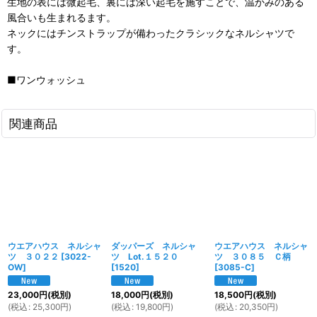
生地の表には微起毛、裏には深い起毛を施すことで、温かみのある
風合いも生まれるます。
ネックにはチンストラップが備わったクラシックなネルシャツで
す。
■ワンウォッシュ
関連商品
ウエアハウス ネルシャ
ダッパーズ ネルシャ
ウエアハウス ネルシャ
ツ ３０２２
[
3022-
ツ Lot.１５２０
ツ ３０８５ Ｃ柄
OW
]
[
1520
]
[
3085-C
]
23,000
円
(税別)
18,000
円
(税別)
18,500
円
(税別)
(
税込
:
25,300
円
)
(
税込
:
19,800
円
)
(
税込
:
20,350
円
)