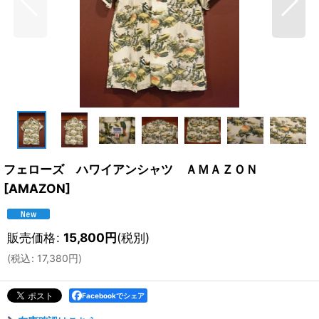
フェローズ ハワイアンシャツ ＡＭＡＺＯＮ
[
AMAZON
]
販売価格
:
15,800
円
(税別)
(
税込
:
17,380
円
)
Facebookでシェア