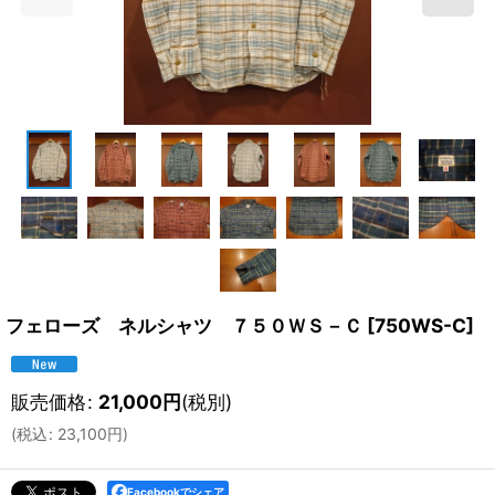
フェローズ ネルシャツ ７５０ＷＳ－Ｃ
[
750WS-C
]
販売価格
:
21,000
円
(税別)
(
税込
:
23,100
円
)
Facebookでシェア