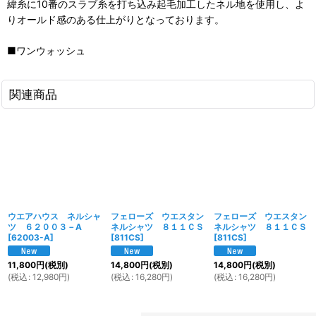
緯糸に10番のスラブ糸を打ち込み起毛加工したネル地を使用し、よ
りオールド感のある仕上がりとなっております。
■ワンウォッシュ
関連商品
ウエアハウス ネルシャ
フェローズ ウエスタン
フェローズ ウエスタン
ツ ６２００３－A
ネルシャツ ８１１ＣＳ
ネルシャツ ８１１ＣＳ
[
62003-A
]
[
811CS
]
[
811CS
]
11,800
円
(税別)
14,800
円
(税別)
14,800
円
(税別)
(
税込
:
12,980
円
)
(
税込
:
16,280
円
)
(
税込
:
16,280
円
)