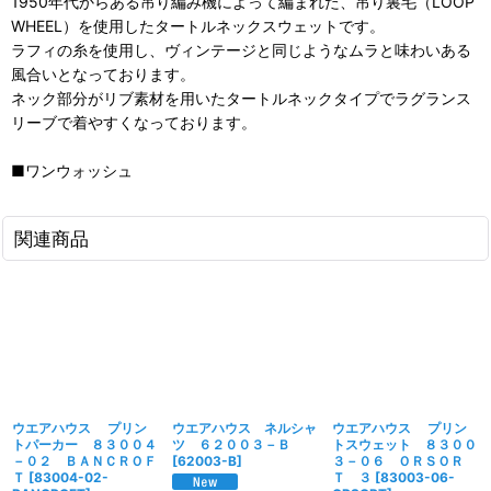
1950年代からある吊り編み機によって編まれた、吊り裏毛（LOOP
WHEEL）を使用したタートルネックスウェットです。
ラフィの糸を使用し、ヴィンテージと同じようなムラと味わいある
風合いとなっております。
ネック部分がリブ素材を用いたタートルネックタイプでラグランス
リーブで着やすくなっております。
■ワンウォッシュ
関連商品
ウエアハウス プリン
ウエアハウス ネルシャ
ウエアハウス プリン
トパーカー ８３００４
ツ ６２００３－Ｂ
トスウェット ８３００
－０２ ＢＡＮＣＲＯＦ
[
62003-B
]
３－０６ ＯＲＳＯＲ
Ｔ
[
83004-02-
Ｔ ３
[
83003-06-