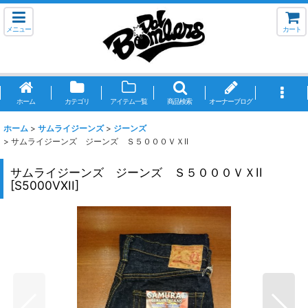
メニュー
カート
ホーム
カテゴリ
アイテム一覧
商品検索
オーナーブログ
ホーム
>
サムライジーンズ
>
ジーンズ
>
サムライジーンズ ジーンズ Ｓ５０００ＶＸII
サムライジーンズ ジーンズ Ｓ５０００ＶＸII
[
S5000VXII
]