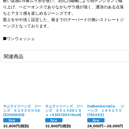
硬い質感の5番ムラ糸を使い、旧式力織機により弱テンションで織
り上げ、ヘビーオンスでありながらザラ感が強く、濃淡のある点落
ちとアタリ感を楽しめるジーンズです。
股上をやや浅く設定した、裾までのテーパードの無いストレートジ
ーンズとなっております。
■ワンウォッシュ
関連商品
サムライジーンズ ジー
サムライジーンズ ジー
DelBombers&Co. ジ
ンズ Ｓ２０００ＨＸII
ンズ Ｓ５１０XX１９
ーンズ １９５２ＸＸ
[
S2000HXII
]
ｏｚII
[
S510XX19ozII
]
[
1952XX
]
32,800
円
(税別)
32,800
円
(税別)
26,000
円
～28,000
円