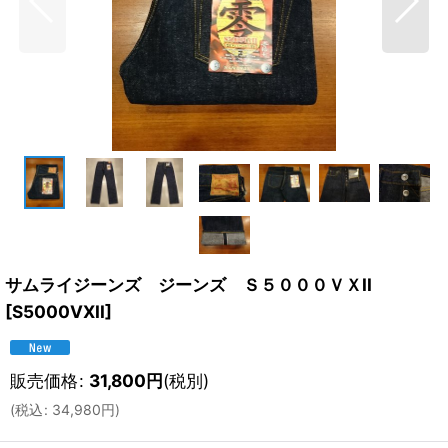
サムライジーンズ ジーンズ Ｓ５０００ＶＸII
[
S5000VXII
]
販売価格
:
31,800
円
(税別)
(
税込
:
34,980
円
)