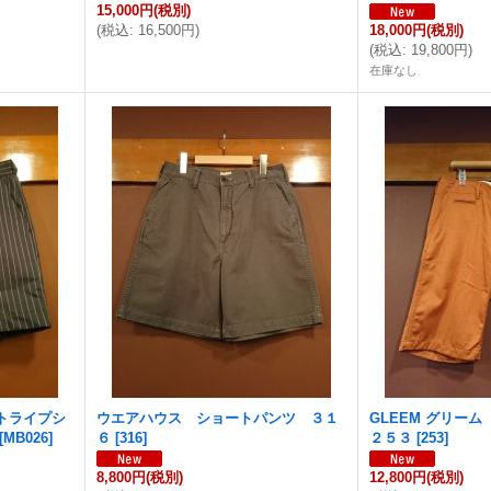
15,000円
(税別)
(
税込
:
16,500円
)
18,000円
(税別)
(
税込
:
19,800円
)
在庫なし
トライプシ
ウエアハウス ショートパンツ ３１
GLEEM グリー
[
MB026
]
６
[
316
]
２５３
[
253
]
8,800円
(税別)
12,800円
(税別)