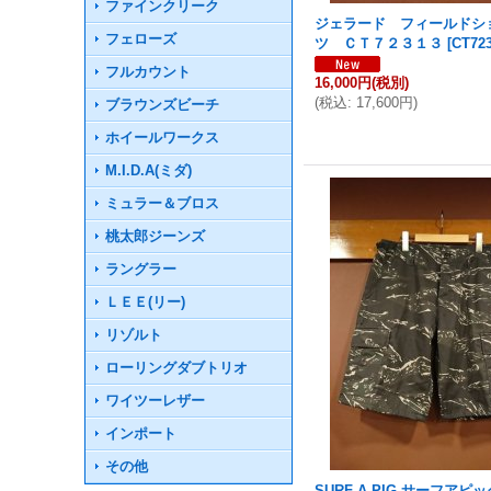
ファインクリーク
ジェラード フィールドシ
フェローズ
ツ ＣＴ７２３１３
[
CT72
フルカウント
16,000円
(税別)
(
税込
:
17,600円
)
ブラウンズビーチ
ホイールワークス
M.I.D.A(ミダ)
ミュラー＆ブロス
桃太郎ジーンズ
ラングラー
ＬＥＥ(リー)
リゾルト
ローリングダブトリオ
ワイツーレザー
インポート
その他
SURF A PIG サーフア