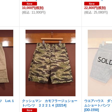
10,000円
(税別)
22,800円
(税別)
(
税込
:
11,000円
)
(
税込
:
25,080円
)
 Lot.１
クッシュマン カモフラージュショー
ウエアハウス ダ
トパンツ ２２２１４
[
22214
]
ムショートパンツ
[
DD-1550
]