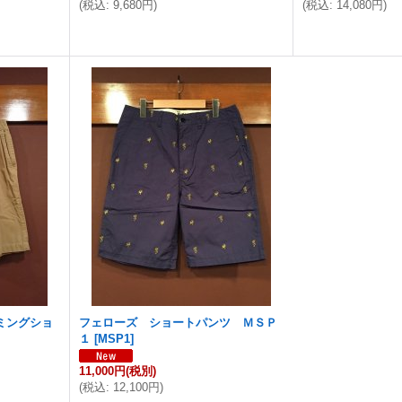
(
税込
:
9,680円
)
(
税込
:
14,080円
)
イミングショ
フェローズ ショートパンツ ＭＳＰ
１
[
MSP1
]
11,000円
(税別)
(
税込
:
12,100円
)