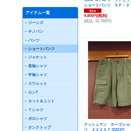
ショートパンツ ＳＰ－２
アイテム一覧
9,800円
(税別)
(
税込
:
10,780円
)
ジーンズ
チノパン
パンツ
ショートパンツ
ジャケット
長袖シャツ
半袖シャツ
スウェット
ロンT
カット＆ニット
Ｔシャツ
ポロシャツ
クッシュマン カーゴショ
タンクトップ
ツ ２２２３７
[
22237
]