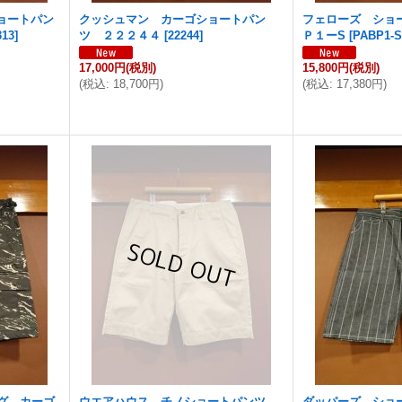
ョートパン
クッシュマン カーゴショートパン
フェローズ ショ
313
]
ツ ２２２４４
[
22244
]
Ｐ１ーS
[
PABP1-
17,000円
(税別)
15,800円
(税別)
(
税込
:
18,700円
)
(
税込
:
17,380円
)
ピッグ カーゴ
ウエアハウス チノショートパンツ
ダッパーズ ショー