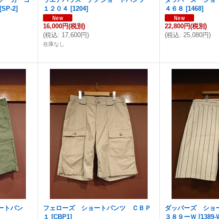
[
SP-2
]
１２０４
[
1204
]
４６８
[
1468
]
16,000円
(税別)
22,800円
(税別)
(
税込
:
17,600円
)
(
税込
:
25,080円
)
在庫なし
ートパン
フェローズ ショートパンツ ＣＢＰ
ダッパーズ ショー
１
[
CBP1
]
３８９ーＷ
[
1389-