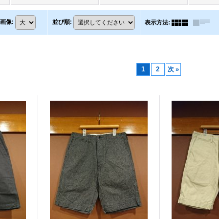
画像
:
並び順
:
表示方法
:
1
2
次
»