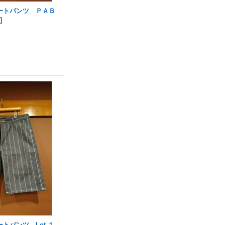
ートパンツ ＰＡＢ
S
]
トパンツ Lot.１