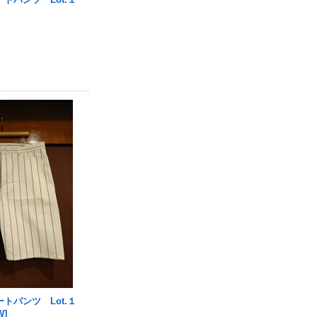
トパンツ Lot.１
W
]