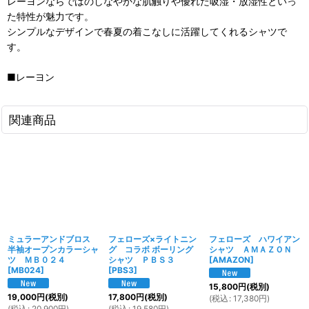
レーヨンならではのしなやかな肌触りや優れた吸湿・放湿性といっ
た特性が魅力です。
シンプルなデザインで春夏の着こなしに活躍してくれるシャツで
す。
■レーヨン
関連商品
ミュラーアンドブロス
フェローズ×ライトニン
フェローズ ハワイアン
半袖オープンカラーシャ
グ コラボ ボーリング
シャツ ＡＭＡＺＯＮ
ツ ＭＢ０２４
シャツ ＰＢＳ３
[
AMAZON
]
[
MB024
]
[
PBS3
]
15,800
円
(税別)
19,000
円
(税別)
17,800
円
(税別)
(
税込
:
17,380
円
)
(
税込
:
20,900
円
)
(
税込
:
19,580
円
)